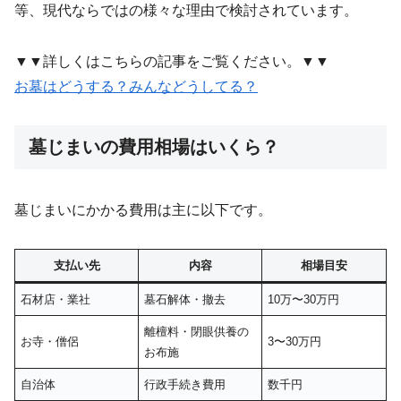
等、現代ならではの様々な理由で検討されています。
▼▼詳しくはこちらの記事をご覧ください。▼▼
お墓はどうする？みんなどうしてる？
墓じまいの費用相場はいくら？
墓じまいにかかる費用は主に以下です。
支払い先
内容
相場目安
石材店・業社
墓石解体・撤去
10万〜30万円
離檀料・閉眼供養の
お寺・僧侶
3〜30万円
お布施
自治体
行政手続き費用
数千円