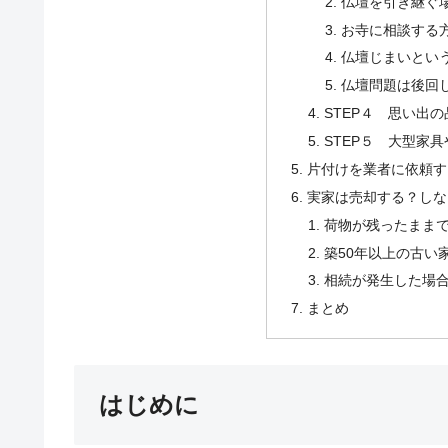
仏壇を引き継ぐ
お寺に相談する
仏壇じまいとい
仏壇問題は後回
STEP４ 思い出
STEP５ 大型家
片付けを業者に依頼す
実家は売却する？しな
荷物が残ったまま
築50年以上の古い
相続が発生した場
まとめ
はじめに