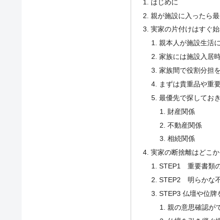
はじめに
親が施設に入ったら最
実家の片付けはすぐ始
親本人が施設生活
家族には施設入居
家族間で役割分担
まずは貴重品や重
最優先で探してお
財産関係
不動産関係
相続関係
実家の断捨離はどこか
STEP1 重要書類
STEP2 明らかな
STEP3 仏壇や
親の意思確認が