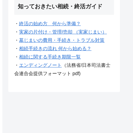
知っておきたい相続・終活ガイド
・
終活の始め方 何から準備？
・
実家の片付け・管理/売却 （実家じまい）
・
墓じまいの費用・手続き・トラブル対策
・
相続手続きの流れ 何から始める？
・
相続に関する手続き期限一覧
・
エンディングノート
（法務省/日本司法書士
会連合会提供フォーマット pdf)