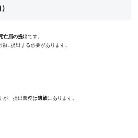
内）
死亡届の提出
です。
役場に提出する必要があります。
すが、提出義務は
遺族
にあります。