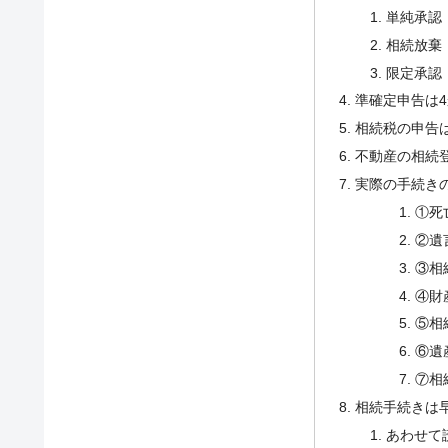
単純承認
相続放棄
限定承認
準確定申告は
相続税の申告は
不動産の相続
実際の手続き
①死
②遺
③相
④財
⑤相
⑥遺
⑦相
相続手続きは
あわせて