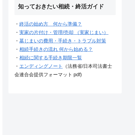
知っておきたい相続・終活ガイド
・
終活の始め方 何から準備？
・
実家の片付け・管理/売却 （実家じまい）
・
墓じまいの費用・手続き・トラブル対策
・
相続手続きの流れ 何から始める？
・
相続に関する手続き期限一覧
・
エンディングノート
（法務省/日本司法書士
会連合会提供フォーマット pdf)