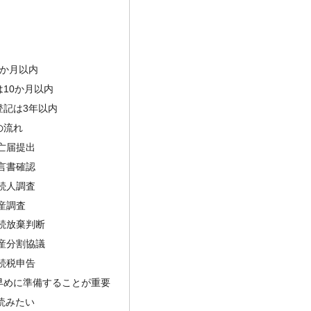
4か月以内
10か月以内
登記は3年以内
の流れ
亡届提出
言書確認
続人調査
産調査
続放棄判断
産分割協議
続税申告
早めに準備することが重要
読みたい