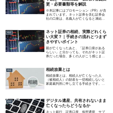
更・必要書類等を解説
※本記事にはプロモーション（PR）が含
まれています。ネット証券を含む証券会
社の口座は、名義人が亡くなると凍結さ
れます。 ・株はどうなる？ ・
NISAはどうなる？ ・そのまま名義変
更できる？ ・どれくらい時間がかか
ネット証券の相続、実際どれくら
相続
る？この記事では、ネ...
い大変？｜手続きの流れとつまず
きやすいポイント
親が亡くなったあと、「証券口座がある
らしい」と分かっても、それがネット証
券だった場合、多くの人がこう感じま
す。何から手をつければいいのか分から
ないログインできない手続きが面倒そう
放置してもいいのでは？結論から言う
相続放棄とは
相続
と、ネット証券の相続は「時間...
相続放棄とは、相続人が亡くなった人
（被相続人）の財産を一切相続しないと
家庭裁判所に申し立てる手続きです。日
本の法律では、相続が発生した場合、相
続人は次の3つの選択肢があります。相続
の方法内容単純承認財産も借金もすべて
相続する限定承認財産の範...
デジタル遺産、共有されないまま
相続
亡くなったらどうなるか
ネット銀行、証券口座、仮想通貨、サブ