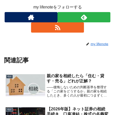
my lifenoteをフォローする
my lifenote
関連記事
親の家を相続したら「住む・貸
相続
す・売る」どれが正解？
――後悔しないための判断基準を整理す
る「この家をどうするか」親の家を相続
したとき、多くの人が最初につまずくの
がこの問題です。幼い頃からの思い出が
たくさん詰まっている今すぐ使う予定は
ない家族の思い出が詰まった家。売るの
【2026年版】ネット証券の相続
相続
は気が引けるそう感じて決...
手続き 口座凍結・株式の名義変