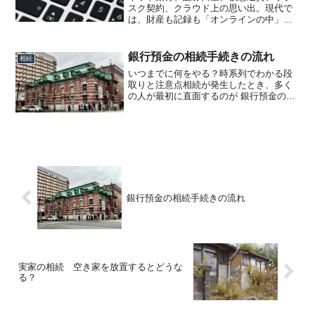
スク契約、クラウド上の思い出。現代で
は、財産も記録も「オンラインの中」に
存在してしている場合があります。で
は、それらが共有されないまま死亡した
場合、何が起きるのでしょう。① 金融資
銀行預金の相続手続きの流れ
相続
産は「相続できる」が、す...
いつまでに何をやる？時系列でわかる段
取りと注意点相続が発生したとき、多く
の人が最初に直面するのが 銀行預金の手
続きです。「とりあえずお金は引き出せ
るのでは？」と思われがちですが、実際
はそう簡単ではありません。銀行預金の
相続は、期限があるもの...
銀行預金の相続手続きの流れ
実家の相続 空き家を放置するとどうな
る？