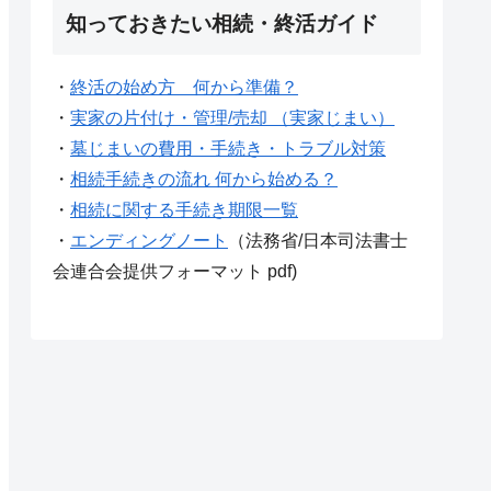
知っておきたい相続・終活ガイド
・
終活の始め方 何から準備？
・
実家の片付け・管理/売却 （実家じまい）
・
墓じまいの費用・手続き・トラブル対策
・
相続手続きの流れ 何から始める？
・
相続に関する手続き期限一覧
・
エンディングノート
（法務省/日本司法書士
会連合会提供フォーマット pdf)