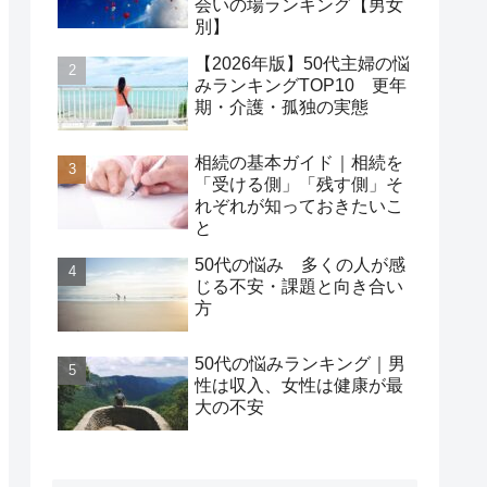
会いの場ランキング【男女
別】
【2026年版】50代主婦の悩
みランキングTOP10 更年
期・介護・孤独の実態
相続の基本ガイド｜相続を
「受ける側」「残す側」そ
れぞれが知っておきたいこ
と
50代の悩み 多くの人が感
じる不安・課題と向き合い
方
50代の悩みランキング｜男
性は収入、女性は健康が最
大の不安