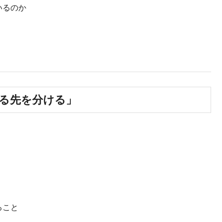
いるのか
れる先を分ける」
ること