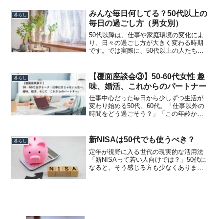
味ランキングTOP10順位趣味1位ウォーキ
ング・散歩2位映画・ドラマ鑑賞3位読書4
みんな毎日何してる？50代以上の
暮らし
位ガーデニ...
毎日の過ごし方（男女別）
50代以降は、仕事や家庭環境の変化によ
り、日々の過ごし方が大きく変わる時期
です。では実際に、50代以上の人たちは
どのような毎日を送っているのでしょう
か。本記事では、総務省統計局の「社会
生活基本調査」による生活時間データを
【覆面座談会③】50-60代女性 趣
暮らし
基に、内閣府 の「高...
味、婚活、これからのパートナー
仕事中心だった毎日から少しずつ生活が
変わり始める50代、60代。「仕事以外の
時間をどう過ごそう？」「この年齢から
恋愛や結婚なんてあるの？」「一人は気
楽。でも、このままずっと一人なのか
な……」今回はMyLifeNote編集部が、人
新NISAは50代でも使うべき？
暮らし
生の転機を迎...
定年が視野に入る世代の現実的な活用法
「新NISAって若い人向けでは？」50代に
なると、そう感じる方も少なくありませ
ん。積立は20年、30年やるもの。自分に
はもう時間がないのではないか？と。い
えいえ、50代でも、新NISAは十分活用で
きます。...