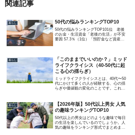
関連記事
50代の悩みランキングTOP10
暮らし
50代の悩みランキングTOP101位 老後
のお金・生活資金「老後の生活」が不安
要因 57.3％（1位）「預貯金など資産の
状況」 51.6％また50代以上の調査でも、
不安の上位が老後資金・経済問題となっ
ています。2位 健康問題シニア調査で
は、...
「このままでいいのか？」ミッド
暮らし
ライフクライシス（40-50代に起
こる心の揺らぎ）
ミッドライフクライシスとは、40代〜50
代にかけて多くの人が経験する、心の揺
らぎや価値観の変化のことです。これま
で当たり前だった生き方や考え方に対し
て、ふと立ち止まり、見直したくなるよ
うな感覚が生まれます。具体的には、次
【2026年版】50代以上男女 人気
暮らし
のような変化が起こり...
の趣味ランキングTOP10
50代以上の男女はどのような趣味で毎日
の生活を楽しんでいるのでしょうか。人
気の趣味をランキング形式でまとめまし
た。【男女総合編】50代以上に人気の趣