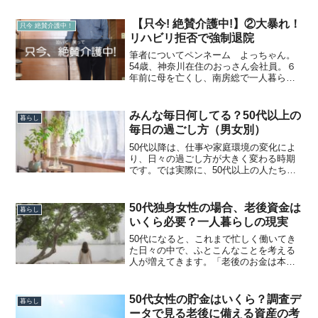
【只今! 絶賛介護中!】②大暴れ！
只今 絶賛介護中！
リハビリ拒否で強制退院
筆者についてペンネーム よっちゃん。
54歳、神奈川在住のおっさん会社員。６
年前に母を亡くし、南房総で一人暮らし
をする90歳間近の父を気遣う毎日。介護
生活で起きるあれこれを書きます。毎週
月曜日更新予定。病院から逃走年齢が年
みんな毎日何してる？50代以上の
暮らし
齢だけに、私も担当医...
毎日の過ごし方（男女別）
50代以降は、仕事や家庭環境の変化によ
り、日々の過ごし方が大きく変わる時期
です。では実際に、50代以上の人たちは
どのような毎日を送っているのでしょう
か。本記事では、総務省統計局の「社会
生活基本調査」による生活時間データを
50代独身女性の場合、老後資金は
暮らし
基に、内閣府 の「高...
いくら必要？一人暮らしの現実
50代になると、これまで忙しく働いてき
た日々の中で、ふとこんなことを考える
人が増えてきます。「老後のお金は本当
に足りるのだろうか」「一人で暮らして
いけるのだろうか」特に単身の場合、頼
れる配偶者や子どもがいないケースも多
50代女性の貯金はいくら？調査デ
暮らし
く、「自分の老後は自分...
ータで見る老後に備える資産の考