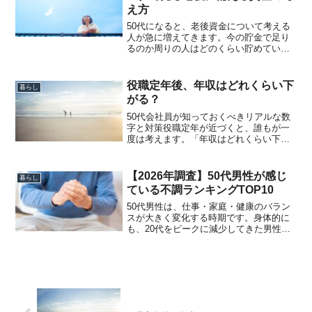
え方
50代になると、老後資金について考える
人が急に増えてきます。今の貯金で足り
るのか周りの人はどのくらい貯めている
のか老後までにいくら準備すればいいの
かこの記事では、こうした疑問について
みていきます。50代の貯金額の平均と中
役職定年後、年収はどれくらい下
暮らし
央値まず、日本の50...
がる？
50代会社員が知っておくべきリアルな数
字と対策役職定年が近づくと、誰もが一
度は考えます。「年収はどれくらい下が
るのか？」これまで管理職手当や役職手
当がついていた場合、その分がなくなる
可能性があります。役職定年とは何か多
【2026年調査】50代男性が感じ
暮らし
くの企業では、55〜6...
ている不調ランキングTOP10
50代男性は、仕事・家庭・健康のバラン
スが大きく変化する時期です。身体的に
も、20代をピークに減少してきた男性ホ
ルモン（テストステロン）の影響が顕在
化し、「なんとなく不調」から「明確な
衰え」へ変わる年代と言われています。
さらに、50〜60代...