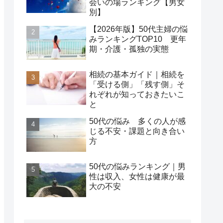
会いの場ランキング【男女
別】
【2026年版】50代主婦の悩
みランキングTOP10 更年
期・介護・孤独の実態
相続の基本ガイド｜相続を
「受ける側」「残す側」そ
れぞれが知っておきたいこ
と
50代の悩み 多くの人が感
じる不安・課題と向き合い
方
50代の悩みランキング｜男
性は収入、女性は健康が最
大の不安