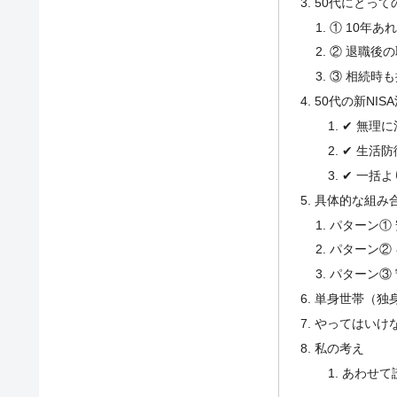
50代にとって
① 10年あ
② 退職後
③ 相続時
50代の新NIS
✔ 無理
✔ 生活
✔ 一括
具体的な組み
パターン①
パターン②
パターン③
単身世帯（独
やってはいけ
私の考え
あわせて