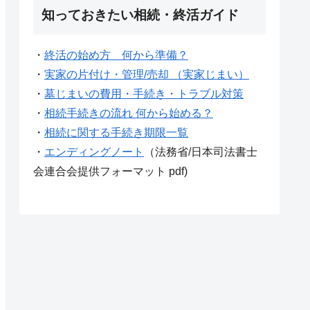
知っておきたい相続・終活ガイド
・
終活の始め方 何から準備？
・
実家の片付け・管理/売却 （実家じまい）
・
墓じまいの費用・手続き・トラブル対策
・
相続手続きの流れ 何から始める？
・
相続に関する手続き期限一覧
・
エンディングノート
（法務省/日本司法書士
会連合会提供フォーマット pdf)