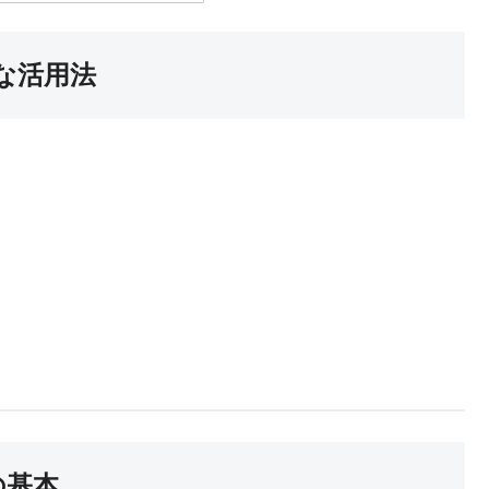
な活用法
。
の基本