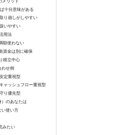
のメリット
れば十分意味がある
の取り崩しがしやすい
も扱いやすい
A活用法
に満額使わない
防衛資金は別に確保
より積立中心
合わせ例
 安定重視型
 キャッシュフロー重視型
 守り優先型
身）のあなたは
ない使い方
読みたい