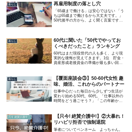
再雇用制度の落とし穴
暮らし
「65歳まで働ける」は安心ではない 「う
ちは65歳まで働けるから大丈夫です。」
50代後半の方から、よく聞く言葉です。
たしかに現在、企業には65歳までの雇用
確保が義務付けられています。（出典：
厚生労働省「高年齢者雇用安定法」）し
かし、“働ける...
60代に聞いた「50代でやってお
暮らし
くべきだったこと」ランキング
60代はまだ現役世代の人も多く、より現
実的な後悔が見えてきます。1位 貯金・
資産形成老後資金の準備が最も多い回答
でした。50代は収入のピークであり、老
後まで残り10〜15年という資産形成の最
後のチャンスです。2位 仕事のスキルア
【覆面座談会③】50-60代女性 趣
暮らし
ップITや専...
味、婚活、これからのパートナー
仕事中心だった毎日から少しずつ生活が
変わり始める50代、60代。「仕事以外の
時間をどう過ごそう？」「この年齢から
恋愛や結婚なんてあるの？」「一人は気
楽。でも、このままずっと一人なのか
な……」今回はMyLifeNote編集部が、人
【只今! 絶賛介護中!】②大暴れ！
只今 絶賛介護中！
生の転機を迎...
リハビリ拒否で強制退院
筆者についてペンネーム よっちゃん。