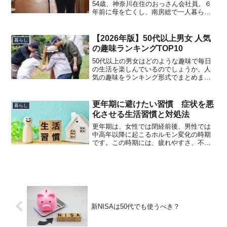
54歳、神奈川在住のおっさん会社員。６
年前に母を亡くし、南房総で一人暮らし
をする90歳間近の父を気遣う毎日。介護
生活で起きるあれこれを書きます。毎週
月曜日更新予定。病院から逃走年齢が年
【2026年版】50代以上男女 人気
暮らし
齢だけに、私も担当医...
の趣味ランキングTOP10
50代以上の男女はどのような趣味で毎日
の生活を楽しんでいるのでしょうか。人
気の趣味をランキング形式でまとめまし
た。【男女総合編】50代以上に人気の趣
味ランキングTOP10順位趣味1位ウォーキ
ング・散歩2位映画・ドラマ鑑賞3位読書4
更年期に避けたい習慣 症状を悪
暮らし
位ガーデニ...
化させる生活習慣と対処法
更年期は、女性では閉経前後、男性では
中高年以降に起こるホルモン変化の時期
です。この時期には、疲れやすさ、不
眠、気分の落ち込み、ほてり、集中力の
低下など、体や心のさまざまな変化を感
じることがあります。更年期の症状は生
活習慣によって悪化すること...
新NISAは50代でも使うべき？