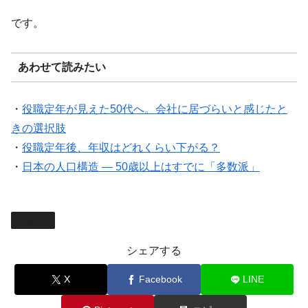
です。
あわせて読みたい
・
役職定年が見えた50代へ。会社に居づらいと感じたと
きの選択肢
・
役職定年後、年収はどれくらい下がる？
・
日本の人口構造 — 50歳以上はすでに「多数派」
暮らし
シェアする
X
Facebook
LINE