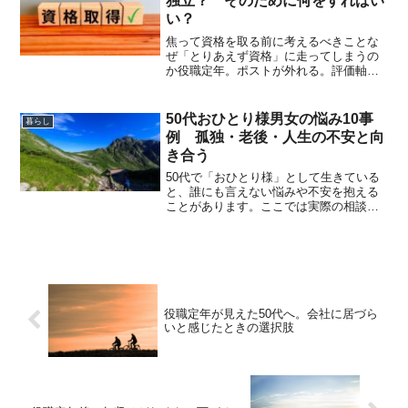
独立？ そのために何をすればい
い？
焦って資格を取る前に考えるべきことな
ぜ「とりあえず資格」に走ってしまうの
か役職定年。ポストが外れる。評価軸が
変わる。会社にいづらくなる。「自分に
は専門性がない」「自分は市場価値がな
いのでは」という不安が強まります。そ
50代おひとり様男女の悩み10事
暮らし
の結果、転職や独立を前提...
例 孤独・老後・人生の不安と向
き合う
50代で「おひとり様」として生きている
と、誰にも言えない悩みや不安を抱える
ことがあります。ここでは実際の相談事
例として紹介します。①：誰とも話さな
い日が続き、孤独がつらい神奈川県在
住・56歳・女性・一人暮らし（離婚後）
20年前に離婚し、子ど...
役職定年が見えた50代へ。会社に居づら
いと感じたときの選択肢