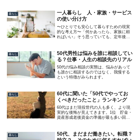
一人暮らし 人・家族・サービス
暮らし
の使い分け方
〜ひとりでも安心して暮らすための現実
的な考え方〜「何かあったら、家族に頼
ればいい」そう思っていても、定年後の
暮らしではそれだけでは足りない場面が
出てきます。一方で、「全部サービスに
任せるのも違う気がする」と感じる人も
50代男性は悩みを誰に相談してい
暮らし
多いはずです。大切なのは...
る？仕事・人生の相談先のリアル
50代の悩み相談の実態は、悩みがあって
も誰かに相談するのではなく、我慢する
という特徴がみられます。
60代に聞いた「50代でやってお
暮らし
くべきだったこと」ランキング
60代はまだ現役世代の人も多く、より現
実的な後悔が見えてきます。1位 貯金・
資産形成老後資金の準備が最も多い回答
でした。50代は収入のピークであり、老
後まで残り10〜15年という資産形成の最
後のチャンスです。2位 仕事のスキルア
50代、まだまだ働きたい。転職？
暮らし
ップITや専...