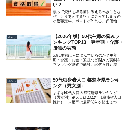
い？
焦って資格を取る前に考えるべきことな
ぜ「とりあえず資格」に走ってしまうの
か役職定年。ポストが外れる。評価軸が
変わる。会社にいづらくなる。「自分に
は専門性がない」「自分は市場価値がな
いのでは」という不安が強まります。そ
【2026年版】50代主婦の悩みラ
暮らし
の結果、転職や独立を前提...
ンキングTOP10 更年期・介護・
孤独の実態
50代主婦は何に悩んでいるのか？更年
期・介護・お金・孤独など悩みの実態を
ランキング形式で解説。50代女性が感じ
やすい不安とその理由が分かります。
50代独身者人口 都道府県ランキ
暮らし
ング（男女別）
まずは50代人口の都道府県ランキング
（男女別）※人口は2022年（総務省人口
推計）、未婚率は最新傾向を踏まえつつ
国勢調査ベースで分析したものです。順
位都道府県50代人口男性女性50代比率1東
京約180万88万92万13%2神奈川約120万
5...