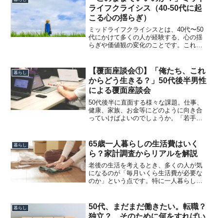
ライフクライシス（40-50代に起
こる心の揺らぎ）
ミッドライフクライシスとは、40代〜50
代にかけて多くの人が経験する、心の揺
らぎや価値観の変化のことです。これま
で当たり前だった生き方や考え方に対し
て、ふと立ち止まり、見直したくなるよ
うな感覚が生まれます。具体的には、次
【覆面座談会①】「俺たち、これ
暮らし
のような変化が起こり...
からどう生きる？」50代後半男性
による覆面座談会
50代後半に直面する様々な課題。仕事、
健康、家族、お金等にどのように向き合
っていけばよいのでしょうか。「若手」
でも「完全な高齢者」でもない、人生
の“谷間”のような時期に、多くの男性が強
い不安を抱えています。一方で、「よう
65歳一人暮らしの生活費はいく
暮らし
やく自由になれた」と...
ら？家計調査からリアルを解説
老後の生活を考えるとき、多くの人が気
になるのが「毎月いくら生活費が必要な
のか」という点です。特に一人暮らしの
場合、年金だけで暮らせるのか不安に感
じる人も多いでしょう。この記事では、
総務省統計局の最新「家計調査」をもと
50代、まだまだ働きたい。転職？
暮らし
に、65歳以上の一人暮ら...
独立？ そのために何をすればい