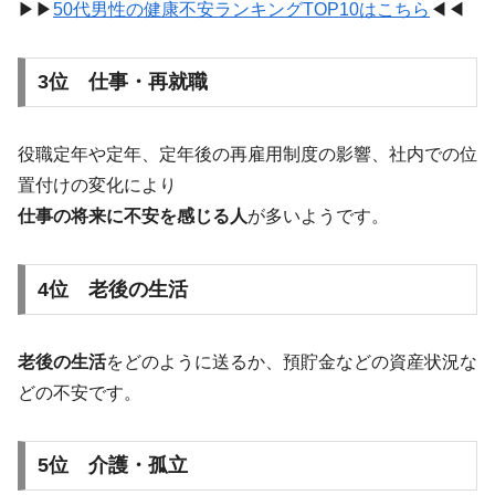
▶︎▶︎
50代男性の健康不安ランキングTOP10はこちら
◀︎◀︎
3位 仕事・再就職
役職定年や定年、定年後の再雇用制度の影響、社内での位
置付けの変化により
仕事の将来に不安を感じる人
が多いようです。
4位 老後の生活
老後の生活
をどのように送るか、預貯金などの資産状況な
どの不安です。
5位 介護・孤立