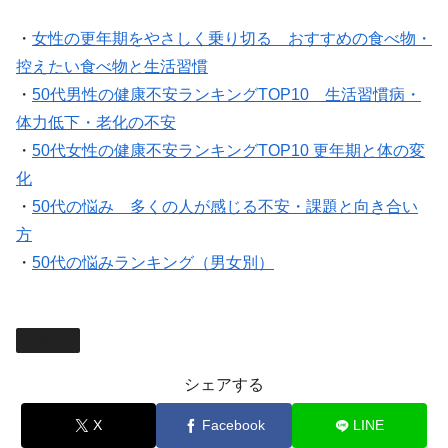
・
女性の更年期をやさしく乗り切る おすすめの食べ物・
控えたい食べ物と生活習慣
・
50代男性の健康不安ランキングTOP10 生活習慣病・
体力低下・老化の不安
・
50代女性の健康不安ランキングTOP10 更年期と体の変
化
・
50代の悩み 多くの人が感じる不安・課題と向き合い
方
・
50代の悩みランキング（男女別）
暮らし
シェアする
X
Facebook
LINE