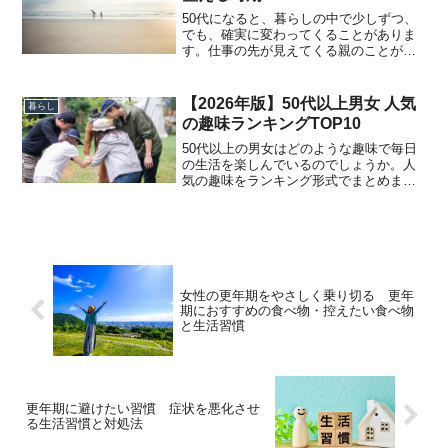
50代になると、暮らしの中で少しずつ、
でも、確実に変わってくることがありま
す。仕事の先が見えてくる親のことが一
段落する、あるいは終わりが見える人づ
きあいが減ったと感じる「このままでい
いのかな」とふと考える瞬間が増えるど
【2026年版】50代以上男女 人気
暮らし
れも特別なことではあり...
の趣味ランキングTOP10
50代以上の男女はどのような趣味で毎日
の生活を楽しんでいるのでしょうか。人
気の趣味をランキング形式でまとめまし
た。【男女総合編】50代以上に人気の趣
味ランキングTOP10順位趣味1位ウォーキ
ング・散歩2位映画・ドラマ鑑賞3位読書4
位ガーデニ...
女性の更年期をやさしく乗り切る 更年
期におすすめの食べ物・控えたい食べ物
と生活習慣
更年期に避けたい習慣 症状を悪化させ
る生活習慣と対処法