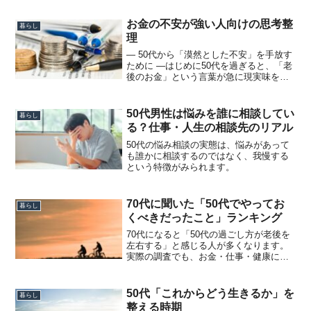
びてくる。老後という言葉が、急にリア
ルになる。この記事では、5...
お金の不安が強い人向けの思考整
暮らし
理
― 50代から「漠然とした不安」を手放す
ために ―はじめに50代を過ぎると、「老
後のお金」という言葉が急に現実味を帯
びてきます。このまま働き続けられるだ
ろうか年金だけで本当に足りるのか病気
や介護が必要になったらどうなる？特に
50代男性は悩みを誰に相談してい
暮らし
おひとり様の場合...
る？仕事・人生の相談先のリアル
50代の悩み相談の実態は、悩みがあって
も誰かに相談するのではなく、我慢する
という特徴がみられます。
70代に聞いた「50代でやってお
暮らし
くべきだったこと」ランキング
70代になると「50代の過ごし方が老後を
左右する」と感じる人が多くなります。
実際の調査でも、お金・仕事・健康に関
する後悔が多いことがわかっています。1
位 老後資金をもっと貯めておけばよか
った老後世代の多くが後悔しているのが
50代「これからどう生きるか」を
暮らし
貯蓄不足です。お金...
整える時期