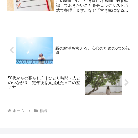
この記事では、空き家になる前に必ず確
認しておきたいことをチェックリスト形
式で整理します。なぜ「空き家になる
前」が重要なのか理由はシンプルです。
人が住んでいるうちなら分かること親本
人にしか答えられないことが、このタイ
ミングでしか確認できないか...
親の終活も考える。安心のための3つの視
点
50代からの暮らし方｜ひとり時間・人と
のつながり・定年後を見据えた日常の整
え方
ホーム
相続