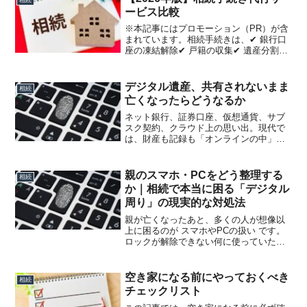
続きが止まってしまうケー...
ービス比較
※本記事にはプロモーション（PR）が含
まれています。相続手続きは、✔ 銀行口
座の凍結解除✔ 戸籍の収集✔ 遺産分割協
議書の作成✔ 不動産の名義変更など、想
像以上に手間がかかります。「自分でや
るべきか、依頼すべきか」で悩む方も多
デジタル遺産、共有されないまま
相続
いでしょう。こ...
亡くなったらどうなるか
ネット銀行、証券口座、仮想通貨、サブ
スク契約、クラウド上の思い出。現代で
は、財産も記録も「オンラインの中」に
存在してしている場合があります。で
は、それらが共有されないまま死亡した
場合、何が起きるのでしょう。① 金融資
親のスマホ・PCをどう整理する
相続
産は「相続できる」が、す...
か｜相続で本当に困る「デジタル
周り」の現実的な対処法
親が亡くなったあと、多くの人が想像以
上に困るのが スマホやPCの扱い です。
ロックが解除できない何に使っていたの
か分からない銀行や証券が全部ネットだ
った解約できないサービスが残るこれは
決して珍しいケースではありません。今
空き家になる前にやっておくべき
相続
の時代、「スマホとP...
チェックリスト