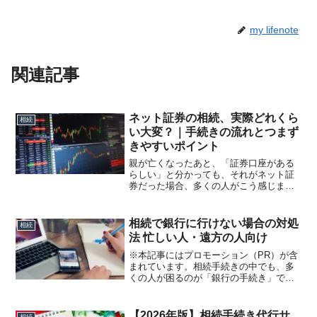
my lifenote
関連記事
ネット証券の相続、実際どれくら
相続
い大変？｜手続きの流れとつまず
きやすいポイント
親が亡くなったあと、「証券口座がある
らしい」と分かっても、それがネット証
券だった場合、多くの人がこう感じま
す。何から手をつければいいのか分から
ないログインできない手続きが面倒そう
放置してもいいのでは？結論から言う
相続で銀行に行けない場合の対処
相続
と、ネット証券の相続は「時間...
法 忙しい人・遠方の人向け
※本記事にはプロモーション（PR）が含
まれています。相続手続きの中でも、多
くの人が困るのが「銀行の手続き」で
す。特に、仕事で平日に行けない、遠方
に住んでいる、体調や家庭の事情で動け
ないといった理由で、銀行に行けずに手
【2026年版】相続手続き代行サ
相続