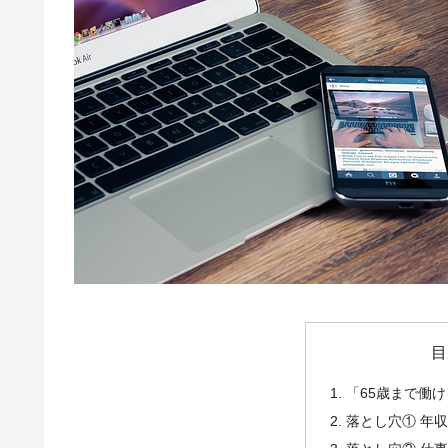
目
「65歳まで働
落とし穴① 年