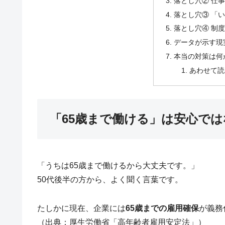
落とし穴② 仕
落とし穴③ 「
落とし穴④ 制
データが示す現
本当の対策は何
あわせて読
「65歳まで働ける」は安心では
「うちは65歳まで働けるから大丈夫です。」
50代後半の方から、よく聞く言葉です。
たしかに現在、企業には
65歳までの雇用確保
が義務
（出典：厚生労働省「高年齢者雇用安定法」）