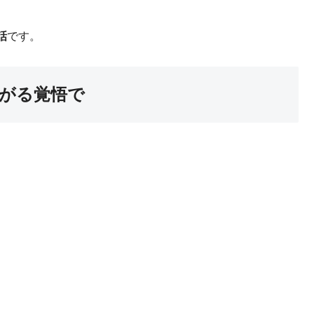
話
です。
下がる覚悟で