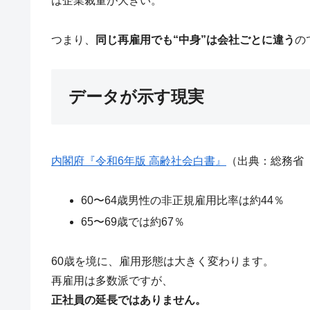
は企業裁量が大きい。
つまり、
同じ再雇用でも“中身”は会社ごとに違う
の
データが示す現実
内閣府『令和6年版 高齢社会白書』
（出典：総務省
60〜64歳男性の非正規雇用比率は約44％
65〜69歳では約67％
60歳を境に、雇用形態は大きく変わります。
再雇用は多数派ですが、
正社員の延長ではありません。