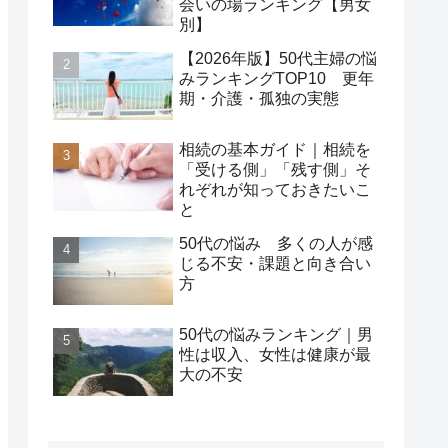
会いの場ランキング【男女
別】
【2026年版】50代主婦の悩
みランキングTOP10 更年
期・介護・孤独の実態
相続の基本ガイド｜相続を
「受ける側」「残す側」そ
れぞれが知っておきたいこ
と
50代の悩み 多くの人が感
じる不安・課題と向き合い
方
50代の悩みランキング｜男
性は収入、女性は健康が最
大の不安