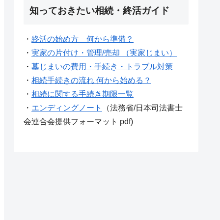
知っておきたい相続・終活ガイド
・
終活の始め方 何から準備？
・
実家の片付け・管理/売却 （実家じまい）
・
墓じまいの費用・手続き・トラブル対策
・
相続手続きの流れ 何から始める？
・
相続に関する手続き期限一覧
・
エンディングノート
（法務省/日本司法書士
会連合会提供フォーマット pdf)