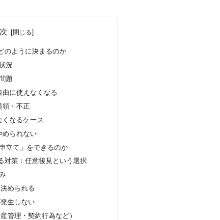
次
どのように決まるのか
状況
問題
自由に使えなくなる
横領・不正
なくなるケース
やめられない
申立て」をできるのか
る対策：任意後見という選択
み
を決められる
が発生しない
財産管理・契約行為など）