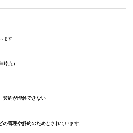
います。
6年時点）
、契約が理解できない
どの管理や解約のため
とされています。