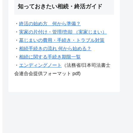
知っておきたい相続・終活ガイド
・
終活の始め方 何から準備？
・
実家の片付け・管理/売却 （実家じまい）
・
墓じまいの費用・手続き・トラブル対策
・
相続手続きの流れ 何から始める？
・
相続に関する手続き期限一覧
・
エンディングノート
（法務省/日本司法書士
会連合会提供フォーマット pdf)