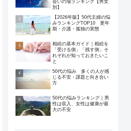
会いの場ランキング【男女
別】
【2026年版】50代主婦の悩
みランキングTOP10 更年
期・介護・孤独の実態
相続の基本ガイド｜相続を
「受ける側」「残す側」そ
れぞれが知っておきたいこ
と
50代の悩み 多くの人が感
じる不安・課題と向き合い
方
50代の悩みランキング｜男
性は収入、女性は健康が最
大の不安