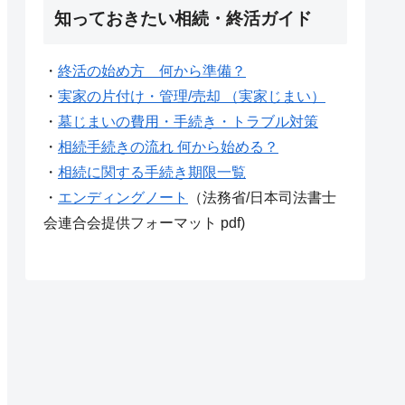
知っておきたい相続・終活ガイド
・
終活の始め方 何から準備？
・
実家の片付け・管理/売却 （実家じまい）
・
墓じまいの費用・手続き・トラブル対策
・
相続手続きの流れ 何から始める？
・
相続に関する手続き期限一覧
・
エンディングノート
（法務省/日本司法書士
会連合会提供フォーマット pdf)